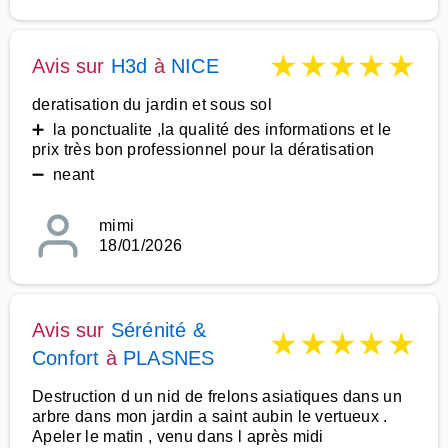
★
★
★
★
★
Avis sur
H3d
à
NICE
deratisation du jardin et sous sol
➕ la ponctualite ,la qualité des informations et le
prix très bon professionnel pour la dératisation
➖ neant
mimi
18/01/2026
Avis sur
Sérénité &
★
★
★
★
★
Confort
à
PLASNES
Destruction d un nid de frelons asiatiques dans un
arbre dans mon jardin a saint aubin le vertueux .
Apeler le matin , venu dans l après midi