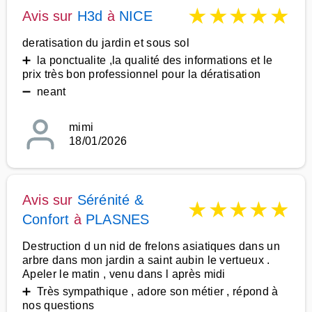
★
★
★
★
★
Avis sur
H3d
à
NICE
deratisation du jardin et sous sol
➕ la ponctualite ,la qualité des informations et le
prix très bon professionnel pour la dératisation
➖ neant
mimi
18/01/2026
Avis sur
Sérénité &
★
★
★
★
★
Confort
à
PLASNES
Destruction d un nid de frelons asiatiques dans un
arbre dans mon jardin a saint aubin le vertueux .
Apeler le matin , venu dans l après midi
➕ Très sympathique , adore son métier , répond à
nos questions