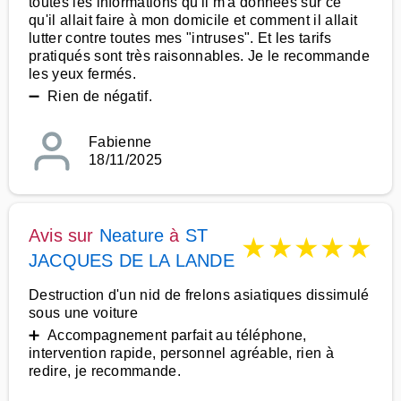
toutes les informations qu'il m'a données sur ce
qu'il allait faire à mon domicile et comment il allait
lutter contre toutes mes "intruses". Et les tarifs
pratiqués sont très raisonnables. Je le recommande
les yeux fermés.
➖ Rien de négatif.
Fabienne
18/11/2025
Avis sur
Neature
à
ST
★
★
★
★
★
JACQUES DE LA LANDE
Destruction d'un nid de frelons asiatiques dissimulé
sous une voiture
➕ Accompagnement parfait au téléphone,
intervention rapide, personnel agréable, rien à
redire, je recommande.