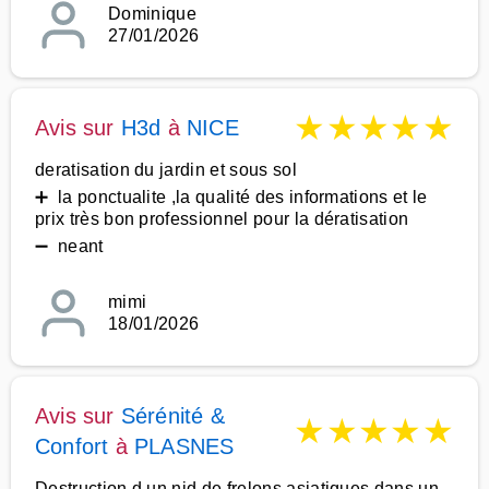
Dominique
27/01/2026
★
★
★
★
★
Avis sur
H3d
à
NICE
deratisation du jardin et sous sol
➕ la ponctualite ,la qualité des informations et le
prix très bon professionnel pour la dératisation
➖ neant
mimi
18/01/2026
Avis sur
Sérénité &
★
★
★
★
★
Confort
à
PLASNES
Destruction d un nid de frelons asiatiques dans un