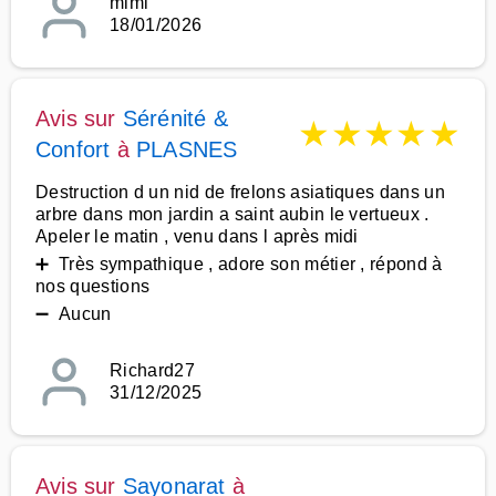
mimi
18/01/2026
Avis sur
Sérénité &
★
★
★
★
★
Confort
à
PLASNES
Destruction d un nid de frelons asiatiques dans un
arbre dans mon jardin a saint aubin le vertueux .
Apeler le matin , venu dans l après midi
➕ Très sympathique , adore son métier , répond à
nos questions
➖ Aucun
Richard27
31/12/2025
Avis sur
Sayonarat
à