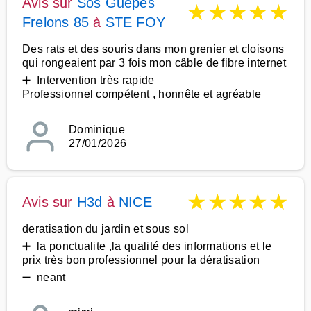
Avis sur
Sos Guepes
★
★
★
★
★
Frelons 85
à
STE FOY
Des rats et des souris dans mon grenier et cloisons
qui rongeaient par 3 fois mon câble de fibre internet
➕ Intervention très rapide
Professionnel compétent , honnête et agréable
Dominique
27/01/2026
★
★
★
★
★
Avis sur
H3d
à
NICE
deratisation du jardin et sous sol
➕ la ponctualite ,la qualité des informations et le
prix très bon professionnel pour la dératisation
➖ neant