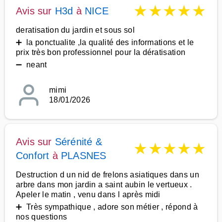
★
★
★
★
★
Avis sur
H3d
à
NICE
deratisation du jardin et sous sol
➕ la ponctualite ,la qualité des informations et le
prix très bon professionnel pour la dératisation
➖ neant
mimi
18/01/2026
Avis sur
Sérénité &
★
★
★
★
★
Confort
à
PLASNES
Destruction d un nid de frelons asiatiques dans un
arbre dans mon jardin a saint aubin le vertueux .
Apeler le matin , venu dans l après midi
➕ Très sympathique , adore son métier , répond à
nos questions