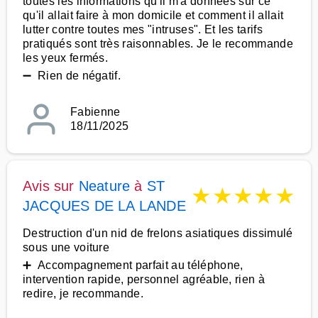
toutes les informations qu'il m'a données sur ce
qu'il allait faire à mon domicile et comment il allait
lutter contre toutes mes "intruses". Et les tarifs
pratiqués sont très raisonnables. Je le recommande
les yeux fermés.
➖ Rien de négatif.
Fabienne
18/11/2025
Avis sur
Neature
à
ST
★
★
★
★
★
JACQUES DE LA LANDE
Destruction d'un nid de frelons asiatiques dissimulé
sous une voiture
➕ Accompagnement parfait au téléphone,
intervention rapide, personnel agréable, rien à
redire, je recommande.