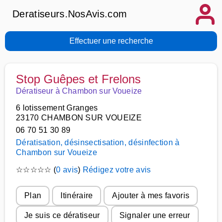
Deratiseurs.NosAvis.com
Effectuer une recherche
Stop Guêpes et Frelons
Dératiseur à Chambon sur Voueize
6 lotissement Granges
23170 CHAMBON SUR VOUEIZE
06 70 51 30 89
Dératisation, désinsectisation, désinfection à
Chambon sur Voueize
☆
☆
☆
☆
☆
(
0 avis
)
Rédigez votre avis
Plan
Itinéraire
Ajouter à mes favoris
Je suis ce dératiseur
Signaler une erreur