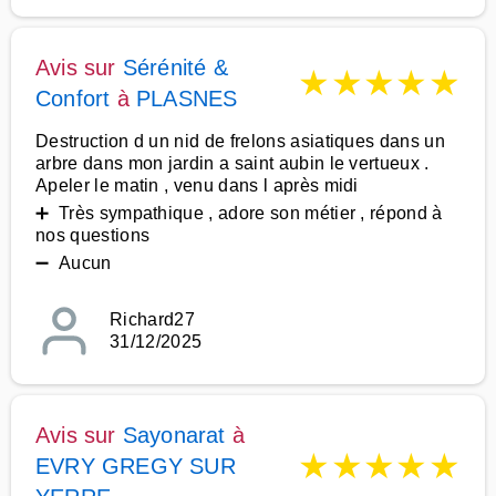
Avis sur
Sérénité &
★
★
★
★
★
Confort
à
PLASNES
Destruction d un nid de frelons asiatiques dans un
arbre dans mon jardin a saint aubin le vertueux .
Apeler le matin , venu dans l après midi
➕ Très sympathique , adore son métier , répond à
nos questions
➖ Aucun
Richard27
31/12/2025
Avis sur
Sayonarat
à
★
★
★
★
★
EVRY GREGY SUR