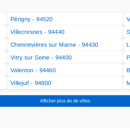
Périgny - 94520
V
Villecresnes - 94440
S
Chennevières sur Marne - 94430
L
Vitry sur Seine - 94400
P
Valenton - 94460
B
Villejuif - 94800
M
Afficher plus de de villes