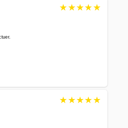
★
★
★
★
★
tuer.
★
★
★
★
★