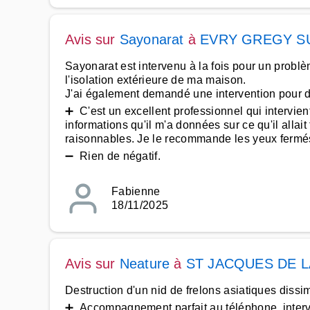
Avis sur
Sayonarat
à
EVRY GREGY S
Sayonarat est intervenu à la fois pour un probl
l'isolation extérieure de ma maison.
J'ai également demandé une intervention pour d
➕ C'est un excellent professionnel qui intervien
informations qu'il m'a données sur ce qu'il allait 
raisonnables. Je le recommande les yeux fermé
➖ Rien de négatif.
Fabienne
18/11/2025
Avis sur
Neature
à
ST JACQUES DE L
Destruction d'un nid de frelons asiatiques dissi
➕ Accompagnement parfait au téléphone, interve