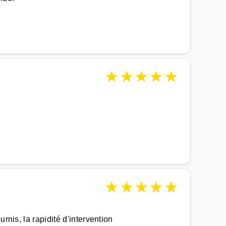
★
★
★
★
★
★
★
★
★
★
nis, la rapidité d'intervention