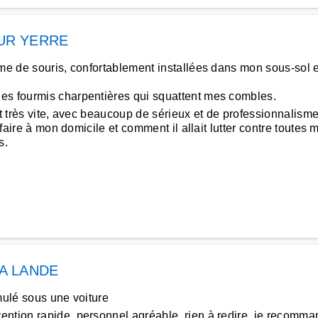
UR YERRE
ème de souris, confortablement installées dans mon sous-sol e
es fourmis charpentières qui squattent mes combles.
t très vite, avec beaucoup de sérieux et de professionnalisme.
faire à mon domicile et comment il allait lutter contre toutes m
s.
A LANDE
mulé sous une voiture
ntion rapide, personnel agréable, rien à redire, je recomma