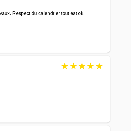
avaux. Respect du calendrier tout est ok.
★
★
★
★
★