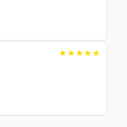
★
★
★
★
★