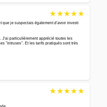
★
★
★
★
★
t que je suspectais également d'avoir investi
 J'ai particulièrement apprécié toutes les
es "intruses". Et les tarifs pratiqués sont très
★
★
★
★
★
nde.