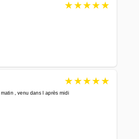
★
★
★
★
★
★
★
★
★
★
 matin , venu dans l après midi