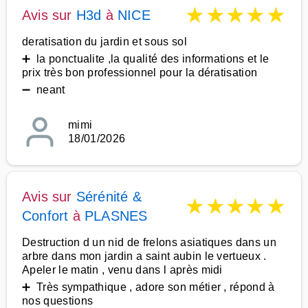
★
★
★
★
★
Avis sur
H3d
à
NICE
deratisation du jardin et sous sol
➕ la ponctualite ,la qualité des informations et le
prix très bon professionnel pour la dératisation
➖ neant
mimi
18/01/2026
Avis sur
Sérénité &
★
★
★
★
★
Confort
à
PLASNES
Destruction d un nid de frelons asiatiques dans un
arbre dans mon jardin a saint aubin le vertueux .
Apeler le matin , venu dans l après midi
➕ Très sympathique , adore son métier , répond à
nos questions