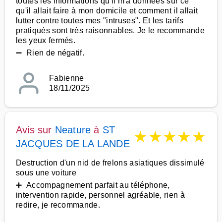
toutes les informations qu'il m'a données sur ce
qu'il allait faire à mon domicile et comment il allait
lutter contre toutes mes "intruses". Et les tarifs
pratiqués sont très raisonnables. Je le recommande
les yeux fermés.
➖ Rien de négatif.
Fabienne
18/11/2025
Avis sur
Neature
à
ST
★
★
★
★
★
JACQUES DE LA LANDE
Destruction d'un nid de frelons asiatiques dissimulé
sous une voiture
➕ Accompagnement parfait au téléphone,
intervention rapide, personnel agréable, rien à
redire, je recommande.