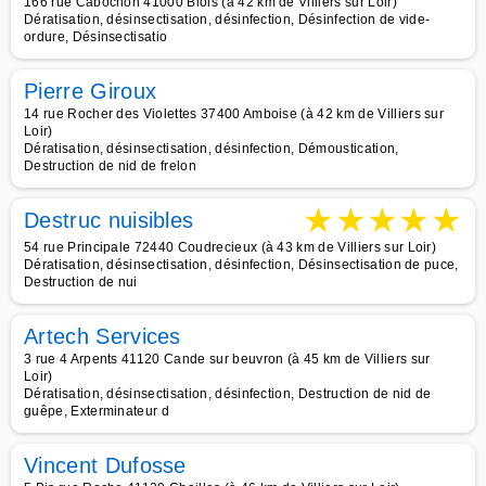
166 rue Cabochon 41000 Blois (à 42 km de Villiers sur Loir)
Dératisation, désinsectisation, désinfection, Désinfection de vide-
ordure, Désinsectisatio
Pierre Giroux
14 rue Rocher des Violettes 37400 Amboise (à 42 km de Villiers sur
Loir)
Dératisation, désinsectisation, désinfection, Démoustication,
Destruction de nid de frelon
★
★
★
★
★
Destruc nuisibles
54 rue Principale 72440 Coudrecieux (à 43 km de Villiers sur Loir)
Dératisation, désinsectisation, désinfection, Désinsectisation de puce,
Destruction de nui
Artech Services
3 rue 4 Arpents 41120 Cande sur beuvron (à 45 km de Villiers sur
Loir)
Dératisation, désinsectisation, désinfection, Destruction de nid de
guêpe, Exterminateur d
Vincent Dufosse