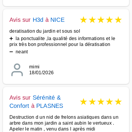
★
★
★
★
★
Avis sur
H3d
à
NICE
deratisation du jardin et sous sol
➕ la ponctualite ,la qualité des informations et le
prix très bon professionnel pour la dératisation
➖ neant
mimi
18/01/2026
Avis sur
Sérénité &
★
★
★
★
★
Confort
à
PLASNES
Destruction d un nid de frelons asiatiques dans un
arbre dans mon jardin a saint aubin le vertueux .
Apeler le matin , venu dans l après midi