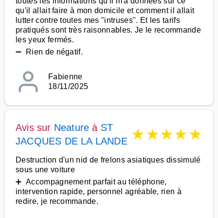
toutes les informations qu'il m'a données sur ce
qu'il allait faire à mon domicile et comment il allait
lutter contre toutes mes "intruses". Et les tarifs
pratiqués sont très raisonnables. Je le recommande
les yeux fermés.
➖ Rien de négatif.
Fabienne
18/11/2025
Avis sur
Neature
à
ST
★
★
★
★
★
JACQUES DE LA LANDE
Destruction d'un nid de frelons asiatiques dissimulé
sous une voiture
➕ Accompagnement parfait au téléphone,
intervention rapide, personnel agréable, rien à
redire, je recommande.