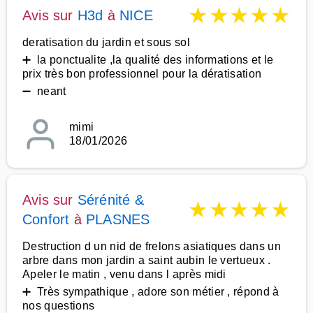
★
★
★
★
★
Avis sur
H3d
à
NICE
deratisation du jardin et sous sol
➕ la ponctualite ,la qualité des informations et le
prix très bon professionnel pour la dératisation
➖ neant
mimi
18/01/2026
Avis sur
Sérénité &
★
★
★
★
★
Confort
à
PLASNES
Destruction d un nid de frelons asiatiques dans un
arbre dans mon jardin a saint aubin le vertueux .
Apeler le matin , venu dans l après midi
➕ Très sympathique , adore son métier , répond à
nos questions