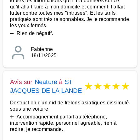
toutes les informations qu'il m'a données sur ce
qu'il allait faire à mon domicile et comment il allait
lutter contre toutes mes "intruses". Et les tarifs
pratiqués sont très raisonnables. Je le recommande
les yeux fermés.
➖ Rien de négatif.
Fabienne
18/11/2025
Avis sur
Neature
à
ST
★
★
★
★
★
JACQUES DE LA LANDE
Destruction d'un nid de frelons asiatiques dissimulé
sous une voiture
➕ Accompagnement parfait au téléphone,
intervention rapide, personnel agréable, rien à
redire, je recommande.