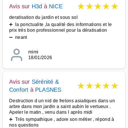
★
★
★
★
★
Avis sur
H3d
à
NICE
deratisation du jardin et sous sol
➕ la ponctualite ,la qualité des informations et le
prix très bon professionnel pour la dératisation
➖ neant
mimi
18/01/2026
Avis sur
Sérénité &
★
★
★
★
★
Confort
à
PLASNES
Destruction d un nid de frelons asiatiques dans un
arbre dans mon jardin a saint aubin le vertueux .
Apeler le matin , venu dans l après midi
➕ Très sympathique , adore son métier , répond à
nos questions