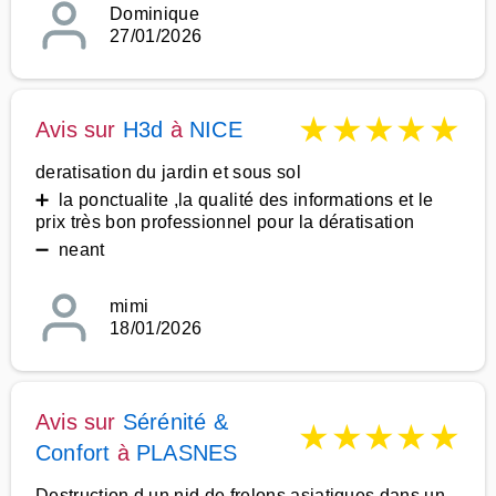
Dominique
27/01/2026
★
★
★
★
★
Avis sur
H3d
à
NICE
deratisation du jardin et sous sol
➕ la ponctualite ,la qualité des informations et le
prix très bon professionnel pour la dératisation
➖ neant
mimi
18/01/2026
Avis sur
Sérénité &
★
★
★
★
★
Confort
à
PLASNES
Destruction d un nid de frelons asiatiques dans un