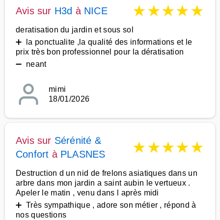
★
★
★
★
★
Avis sur
H3d
à
NICE
deratisation du jardin et sous sol
➕ la ponctualite ,la qualité des informations et le
prix très bon professionnel pour la dératisation
➖ neant
mimi
18/01/2026
Avis sur
Sérénité &
★
★
★
★
★
Confort
à
PLASNES
Destruction d un nid de frelons asiatiques dans un
arbre dans mon jardin a saint aubin le vertueux .
Apeler le matin , venu dans l après midi
➕ Très sympathique , adore son métier , répond à
nos questions