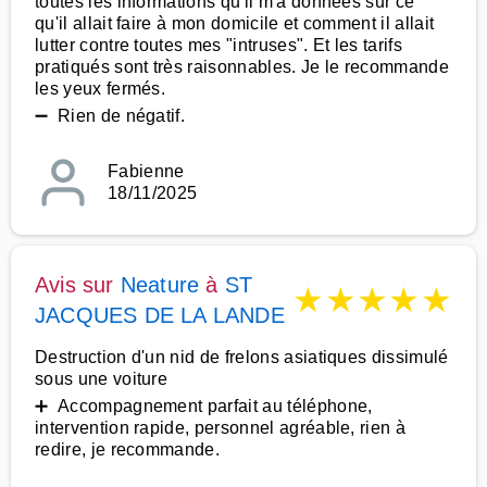
toutes les informations qu'il m'a données sur ce
qu'il allait faire à mon domicile et comment il allait
lutter contre toutes mes "intruses". Et les tarifs
pratiqués sont très raisonnables. Je le recommande
les yeux fermés.
➖ Rien de négatif.
Fabienne
18/11/2025
Avis sur
Neature
à
ST
★
★
★
★
★
JACQUES DE LA LANDE
Destruction d'un nid de frelons asiatiques dissimulé
sous une voiture
➕ Accompagnement parfait au téléphone,
intervention rapide, personnel agréable, rien à
redire, je recommande.