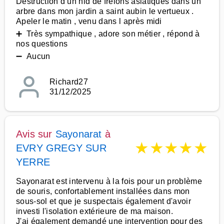
Destruction d un nid de frelons asiatiques dans un
arbre dans mon jardin a saint aubin le vertueux .
Apeler le matin , venu dans l après midi
➕ Très sympathique , adore son métier , répond à
nos questions
➖ Aucun
Richard27
31/12/2025
Avis sur
Sayonarat
à
★
★
★
★
★
EVRY GREGY SUR
YERRE
Sayonarat est intervenu à la fois pour un problème
de souris, confortablement installées dans mon
sous-sol et que je suspectais également d'avoir
investi l'isolation extérieure de ma maison.
J'ai également demandé une intervention pour des