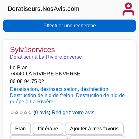
Deratiseurs.NosAvis.com
Effectuer une recherche
Sylv1services
Dératiseur à La Rivière Enverse
Le Plan
74440 LA RIVIERE ENVERSE
06 08 94 75 02
Dératisation, désinsectisation, désinfection,
Destruction de nid de frelon, Destruction de nid de
guêpe à La Rivière
☆
☆
☆
☆
☆
(
0 avis
)
Rédigez votre avis
Plan
Itinéraire
Ajouter à mes favoris